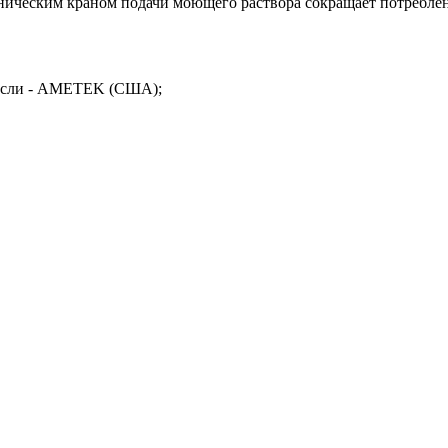
ническим краном подачи моющего раствора сокращает потребле
расли - AMETEK (США);