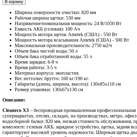
В корзину
Ширина поверхности очистки: 820 мм
Рабочая ширина щетки: 530 мм
Напряжение/номинальная мощность: 24 В/1050 Вт
Емкость АКБ (гелевая): 100 Ач
Мощность мотора щеток Ametek (США) - 550 Вт
Мощность мотора всасывания Ametek (США) - 500 Вт
Максимальная производительность: 2750 м2/ч
Объем бака чистой воды: 50 л
Объем бака отработанной воды: 55 л
Время зарядки: 6-8 ч
Время работы: 3-5 ч
Материал корпуса: экопластик
Вес нетто/вес брутто: 160 кг/190 кг.
Габариты (длина, ширина, высота): 130х85х110 см
Размер упаковки: 130х67х130 см
Описание:
Cleaneco Х3
– беспроводная промышленная профессиональная п
супермаркетах, отелях, складах, на производствах, метро, офи
водосборной балки: 820 мм, низкая стоимость обслуживания, 
комплекте: гелевая АКБ, зарядное устройство, щетка, задняя
гарантируют высокий уровень надежности. Широкая щетка диа